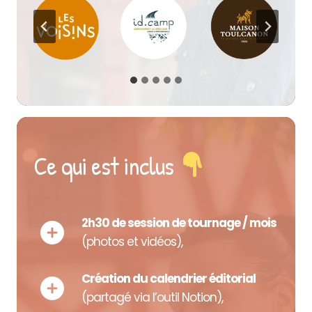
Ce qui est inclus
2h30 de session de tournage / mois
(photos et vidéos),
Création du calendrier éditorial
(partagé via l’outil Notion),