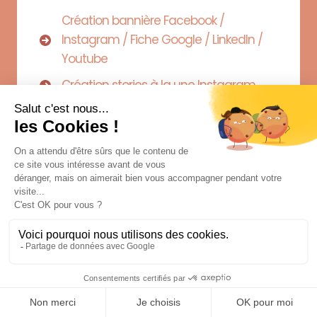
Création bannière Facebook /
Instagram / Fiche Google / LinkedIn /
Youtube
Création stories à la une Instagram
Pack de templates prêts à l’emploi
avec Canva
Création calendrier éditorial sur 6 mois
Création Visuels pub 3 formats
Pour toute autre demande, contacte-
moi !